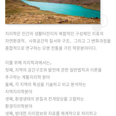
지리학은 인간의 생활터전이자 복합적인 구성체인 지표의
자연환경적．사회공간적 질서와 구조．그리고 그 변화과정을
종합적으로 연구하는 오랜 전통을 가진 학문분야이다.
이를 위해 지리학과에서는，
첫째,
지역의 공간구조와 밭전에 관한 일반법칙과 이론을
추구하는 계통지리학 분야
둘째,
각 지역의 특성을 기술하고 비교 분석하는
지역지리학분야
셋째,
환경생태의 본질과 전개양상을 고찰하는
환경지리학분야
넷째,
방대한 지리정보와 자료를 체계적으로 처리하고