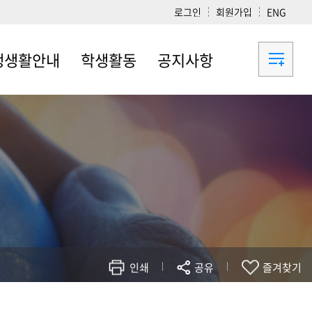
로그인
회원가입
ENG
생생활안내
학생활동
공지사항
내
학생활동
공지사항
내
진로/취업
정
룸예약
취업지원
인쇄
공유
즐겨찾기