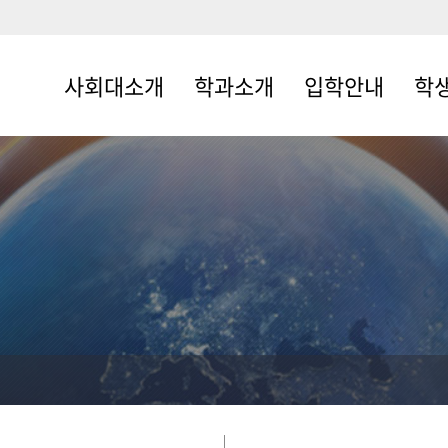
사회대소개
학과소개
입학안내
학
학장인사
정치외교학과
입학안내
학사안
연혁
행정학과
장학안
사회대현황
사회학과
교육과
행정지원
심리학과
스터디
찾아오시는길
문헌정보학과
진로/
소식지
미디어커뮤니케이
Q&A
션 학과
지리학과
문화인류고고학과