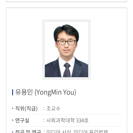
유용민 (YongMin You)
직위(직급)
조교수
연구실
사회과학대학 334호
전공 및 연구
미디어 사상, 미디어 윤리법제,